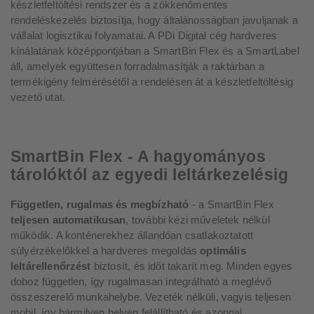
készletfeltöltési rendszer és a zökkenőmentes
rendeléskezelés biztosítja, hogy általánosságban javuljanak a
vállalat logisztikai folyamatai. A PDi Digital cég hardveres
kínálatának középpontjában a SmartBin Flex és a SmartLabel
áll, amelyek együttesen forradalmasítják a raktárban a
termékigény felmérésétől a rendelésen át a készletfeltöltésig
vezető utat.
SmartBin Flex - A hagyományos
tárolóktól az egyedi leltárkezelésig
Független, rugalmas és megbízható
- a SmartBin Flex
teljesen automatikusan
, további kézi műveletek nélkül
működik. A konténerekhez állandóan csatlakoztatott
súlyérzékelőkkel a hardveres megoldás
optimális
leltárellenőrzést
biztosít, és időt takarít meg. Minden egyes
doboz független, így rugalmasan integrálható a meglévő
összeszerelő munkahelybe. Vezeték nélküli, vagyis teljesen
mobil, így bármilyen helyen felállítható és azonnal