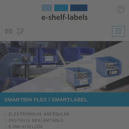
Deutsch
English
Polski
Česky
Slovenščina
Nederlands
SMARTBIN FLEX / SMARTLABEL
ELEKTRONIKUS ÁRCÉDULÁK
DIGITÁLIS REKLÁMTÁBLA
E-INK-KIJELZŐK