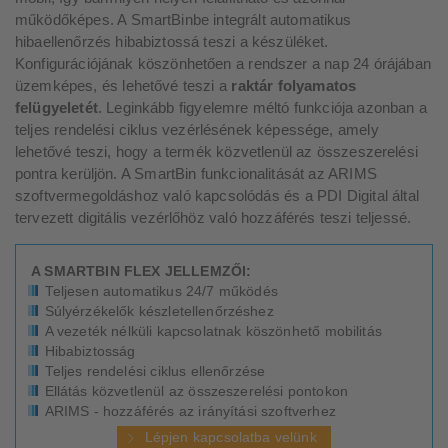
működőképes. A SmartBinbe integrált automatikus
hibaellenőrzés hibabiztossá teszi a készüléket.
Konfigurációjának köszönhetően a rendszer a nap 24 órájában
üzemképes, és lehetővé teszi a
raktár folyamatos
felügyeletét
. Leginkább figyelemre méltó funkciója azonban a
teljes rendelési ciklus vezérlésének képessége, amely
lehetővé teszi, hogy a termék közvetlenül az összeszerelési
pontra kerüljön. A SmartBin funkcionalitását az ARIMS
szoftvermegoldáshoz való kapcsolódás és a PDI Digital által
tervezett digitális vezérlőhöz való hozzáférés teszi teljessé.
A SMARTBIN FLEX JELLEMZŐI:
Teljesen automatikus 24/7 működés
Súlyérzékelők készletellenőrzéshez
A vezeték nélküli kapcsolatnak köszönhető mobilitás
Hibabiztosság
Teljes rendelési ciklus ellenőrzése
Ellátás közvetlenül az összeszerelési pontokon
ARIMS - hozzáférés az irányítási szoftverhez
Lépjen kapcsolatba velünk