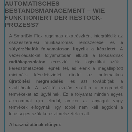
AUTOMATISCHES
BESTANDSMANAGEMENT – WIE
FUNKTIONIERT DER RESTOCK-
PROZESS?
A SmartBin Flex rugalmas alkatrészként integrálódik az
összeszerelési munkaállomás rendszerébe, és
a
súlyérzékelők folyamatosan figyelik a készletet
. A
vezérlőadatokat folyamatosan elküldi a Bossardnak
rádiókapcsolaton
keresztül. Ha logisztikai szűk
keresztmetszetek lépnek fel, és elérik a megállapított
minimális készletszintet, elindul az automatikus
újratöltési megrendelés
, és azt továbbítják a
szállítónak. A szállító ezután szállítja a megrendelt
termékeket az ügyfélnek. Ez a folyamat minden egyes
alkalommal újra elindul, amikor az anyagok vagy
termékek elfogynak, így többé nem kell aggódni a
lehetséges szűk keresztmetszetek miatt.
A használatának előnyei: