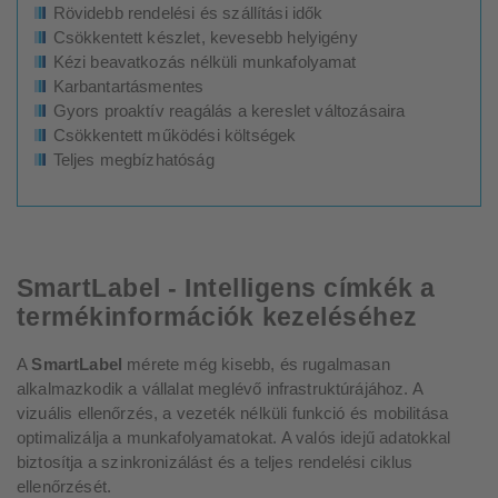
Rövidebb rendelési és szállítási idők
Csökkentett készlet, kevesebb helyigény
Kézi beavatkozás nélküli munkafolyamat
Karbantartásmentes
Gyors proaktív reagálás a kereslet változásaira
Csökkentett működési költségek
Teljes megbízhatóság
SmartLabel - Intelligens címkék a
termékinformációk kezeléséhez
A
SmartLabel
mérete még kisebb, és rugalmasan
alkalmazkodik a vállalat meglévő infrastruktúrájához. A
vizuális ellenőrzés, a vezeték nélküli funkció és mobilitása
optimalizálja a munkafolyamatokat. A valós idejű adatokkal
biztosítja a szinkronizálást és a teljes rendelési ciklus
ellenőrzését.