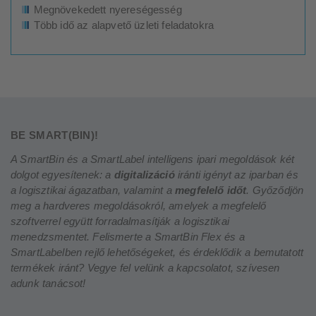
Megnövekedett nyereségesség
Több idő az alapvető üzleti feladatokra
BE SMART(BIN)!
A SmartBin és a SmartLabel intelligens ipari megoldások két
dolgot egyesítenek: a
digitalizáció
iránti igényt az iparban és
a logisztikai ágazatban, valamint a
megfelelő időt
. Győződjön
meg a hardveres megoldásokról, amelyek a megfelelő
szoftverrel együtt forradalmasítják a logisztikai
menedzsmentet. Felismerte a SmartBin Flex és a
SmartLabelben rejlő lehetőségeket, és érdeklődik a bemutatott
termékek iránt? Vegye fel velünk a kapcsolatot, szívesen
adunk tanácsot!