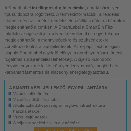
A SmartLabel
intelligens digitális címke
, amely bármilyen
típusú dobozra rögzíthető. A termékinformációk, a rendelés
státusza és az ismételt rendelések szállítási dátuma bármikor
megjeleníthető a címkén. A SmartLabel a SmartBin Flex
tökéletes kiegészítője, melyen közvetlenül és egyértelműen
megjeleníthetők a mennyiségekre és szükségletekre
vonatkozó fontos állapotjelentések. Az e-papír technológián
alapuló SmartLabel egyik fő előnye a gombnyomásra történő
rugalmas (újra)rendelési lehetőség. A kijelző különböző
fényviszonyok mellett is könnyen leolvasható, megbízható,
karbantartásmentes és alacsony energiafogyasztású.
A SMARTLABEL JELLEMZŐI EGY PILLANTÁSRA
Vizuális ellenőrzés
Vezeték nélküli és mobil
Alkalmazkodóképesség a meglévő infrastruktúra
használatakor
Valós idejű adatok
A teljes rendelési ciklus ellenőrzése
Lépjen kapcsolatba velünk