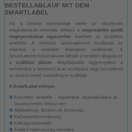
BESTELLABLAUF MIT DEM
SMARTLABEL
Ha a készlet mennyisége elérte az előzetesen
meghatározott minimális értéket, a
megrendelés gomb
megnyomásával egyszerűen
leadható az újratöltési
rendelés. A rendszer automatikusan továbbítja az
adatokat a rendelést feldolgozó szállítónak. A
SmartLabelen folyamatosan látható a rendelés állapota és
a
szállítási dátum
. Megállapodás függvényében a
termékeket a beérkező áruk osztályára vagy közvetlenül
az összeszerelő munkahelyre szállítják.
A SmartLabel előnyei:
Közvetlen rendelés - folyamatok racionalizálása az
összeszerelés helyszínén
Átláthatóság: Bizalom és biztonság
Karbantartásmentesség
Költségcsökkentés
A belső hatékonyság növelése