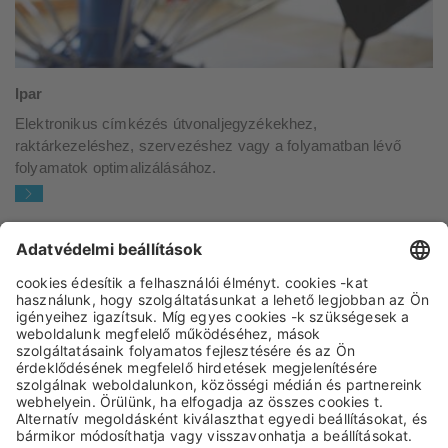
Ipar
Elektronikus címkézés útvonaljegyzékekhez,
raktárkezeléshez, szervezéshez vagy a folyamatban lévő
folyamatok optimalizálásához.