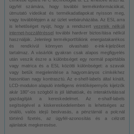
ügyfél számára, hogy további termékinformációkat,
útmutató videókat és termékadatlapokat nyisson meg,
vagy továbblépjen a az üzlet webáruházába. Az ESL arra
is lehetőséget nyújt, hogy a rendszert
vezeték nélküli
internet-hozzáféréssel
további hardver biztosítása nélkül
használják. Jelenlegi termékportfóliónk energiatakarékos
és rendkívül könnyen olvasható e-ink-kijelzőket
tartalmaz. A vásárlók gyakran csak alapos megfigyelés
után veszik észre a különbséget egy normál papírtábla
vagy matrica és a ESL közötti különbséget: a szavak
vagy betűk megjelenítése a hagyományos címkékhez
hasonlóan nagy kontrasztú. Az e-shelf-labels által kínált,
LCD-modulon alapuló intelligens érintőképernyős kijelzők
akár 180°-os szögből is jól láthatóak, és interaktivitással
gazdagítják a kereskedelmet. Az e-shalf-labels
segítségével a kiskereskedelemben is lehetséges az
önálló, valós idejű beolvasás, a pénztárnál a polcnál
történő fizetés, az ügyfél-azonosítás és a célzott
ajánlatok megkeresése.