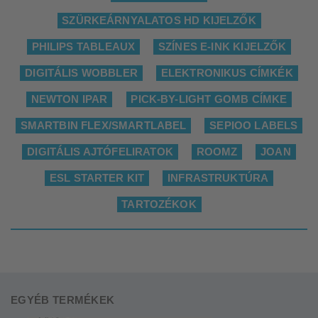
SZÜRKEÁRNYALATOS HD KIJELZŐK
PHILIPS TABLEAUX
SZÍNES E-INK KIJELZŐK
DIGITÁLIS WOBBLER
ELEKTRONIKUS CÍMKÉK
NEWTON IPAR
PICK-BY-LIGHT GOMB CÍMKE
SMARTBIN FLEX/SMARTLABEL
SEPIOO LABELS
DIGITÁLIS AJTÓFELIRATOK
ROOMZ
JOAN
ESL STARTER KIT
INFRASTRUKTÚRA
TARTOZÉKOK
EGYÉB TERMÉKEK