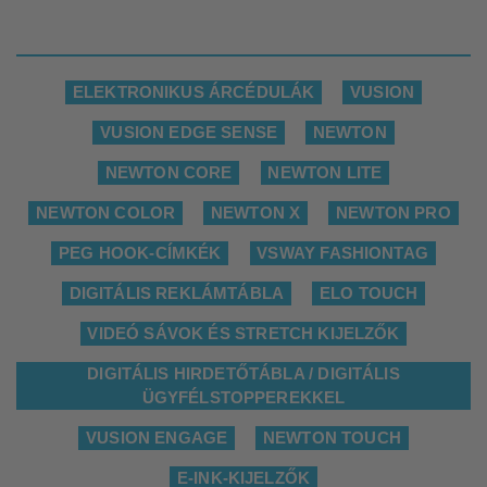
ELEKTRONIKUS ÁRCÉDULÁK
VUSION
VUSION EDGE SENSE
NEWTON
NEWTON CORE
NEWTON LITE
NEWTON COLOR
NEWTON X
NEWTON PRO
PEG HOOK-CÍMKÉK
VSWAY FASHIONTAG
DIGITÁLIS REKLÁMTÁBLA
ELO TOUCH
VIDEÓ SÁVOK ÉS STRETCH KIJELZŐK
DIGITÁLIS HIRDETŐTÁBLA / DIGITÁLIS
ÜGYFÉLSTOPPEREKKEL
VUSION ENGAGE
NEWTON TOUCH
E-INK-KIJELZŐK