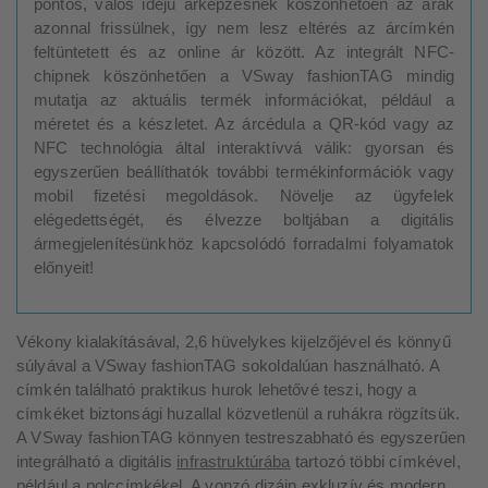
pontos, valós idejű árképzésnek köszönhetően az árak
azonnal frissülnek, így nem lesz eltérés az árcímkén
feltüntetett és az online ár között. Az integrált NFC-
chipnek köszönhetően a VSway fashionTAG mindig
mutatja az aktuális termék információkat, például a
méretet és a készletet. Az árcédula a QR-kód vagy az
NFC technológia által interaktívvá válik: gyorsan és
egyszerűen beállíthatók további termékinformációk vagy
mobil fizetési megoldások. Növelje az ügyfelek
elégedettségét, és élvezze boltjában a digitális
ármegjelenítésünkhöz kapcsolódó forradalmi folyamatok
előnyeit!
Vékony kialakításával, 2,6 hüvelykes kijelzőjével és könnyű
súlyával a VSway fashionTAG sokoldalúan használható. A
címkén található praktikus hurok lehetővé teszi, hogy a
címkéket biztonsági huzallal közvetlenül a ruhákra rögzítsük.
A VSway fashionTAG könnyen testreszabható és egyszerűen
integrálható a digitális
infrastruktúrába
tartozó többi címkével,
például a polccímkékel. A vonzó dizájn exkluzív és modern