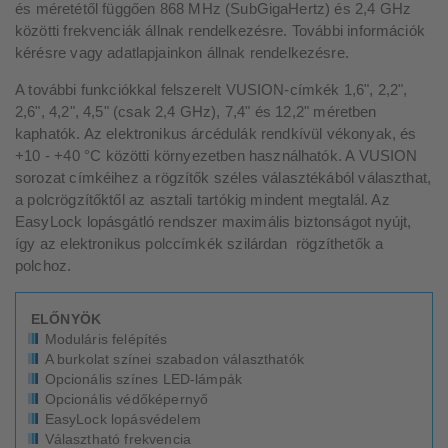
és méretétől függően 868 MHz (SubGigaHertz) és 2,4 GHz
közötti frekvenciák állnak rendelkezésre. További információk
kérésre vagy adatlapjainkon állnak rendelkezésre.
A további funkciókkal felszerelt VUSION-címkék 1,6", 2,2",
2,6", 4,2", 4,5" (csak 2,4 GHz), 7,4" és 12,2" méretben
kaphatók. Az elektronikus árcédulák rendkívül vékonyak, és
+10 - +40 °C közötti környezetben használhatók. A VUSION
sorozat címkéihez a rögzítők széles választékából választhat,
a polcrögzítőktől az asztali tartókig mindent megtalál. Az
EasyLock lopásgátló rendszer maximális biztonságot nyújt,
így az elektronikus polccímkék szilárdan rögzíthetők a
polchoz.
ELŐNYÖK
Moduláris felépítés
A burkolat színei szabadon választhatók
Opcionális színes LED-lámpák
Opcionális védőképernyő
EasyLock lopásvédelem
Választható frekvencia