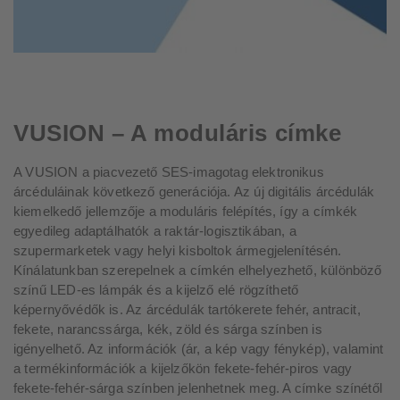
VUSION – A moduláris címke
A VUSION a piacvezető SES-imagotag elektronikus
árcéduláinak következő generációja. Az új digitális árcédulák
kiemelkedő jellemzője a moduláris felépítés, így a címkék
egyedileg adaptálhatók a raktár-logisztikában, a
szupermarketek vagy helyi kisboltok ármegjelenítésén.
Kínálatunkban szerepelnek a címkén elhelyezhető, különböző
színű LED-es lámpák és a kijelző elé rögzíthető
képernyővédők is. Az árcédulák tartókerete fehér, antracit,
fekete, narancssárga, kék, zöld és sárga színben is
igényelhető. Az információk (ár, a kép vagy fénykép), valamint
a termékinformációk a kijelzőkön fekete-fehér-piros vagy
fekete-fehér-sárga színben jelenhetnek meg. A címke színétől