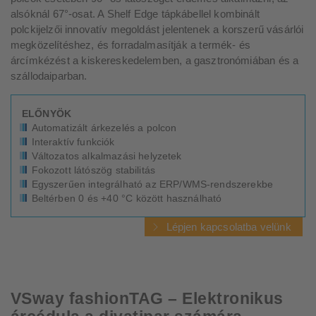
alsóknál 67°-osat. A Shelf Edge tápkábellel kombinált
polckijelzői innovatív megoldást jelentenek a korszerű vásárlói
megközelítéshez, és forradalmasítják a termék- és
árcímkézést a kiskereskedelemben, a gasztronómiában és a
szállodaiparban.
ELŐNYÖK
Automatizált árkezelés a polcon
Interaktív funkciók
Változatos alkalmazási helyzetek
Fokozott látószög stabilitás
Egyszerűen integrálható az ERP/WMS-rendszerekbe
Beltérben 0 és +40 °C között használható
Lépjen kapcsolatba velünk
VSway fashionTAG – Elektronikus