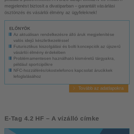
megjelenést biztosít a divatiparban – garantált vásárlási
ösztönzés és vásárlói élmény az ügyfeleknek!
ELŐNYÖK
Az aktuálisan rendelkezésre álló áruk megjelenítése
valós idejű készletkezeléssel
Futurisztikus kiszolgálási és bolti koncepciók az újszerű
vásárlói élmény érdekében
Problémamentesen haználható kisméretű tárgyakra,
például sportcipőkre
NFC-hozzáférés/okostelefonos kapcsolat árucikkek
lefoglalásához
Tovább az adatlapokra
E-Tag 4.2 HF – A vízálló címke