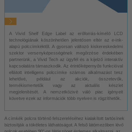
A Vivid Shelf Edge Label az erőforrás-kímélő LCD
technológiának köszönhetően jelentősen eltér az e-ink-
alapú polccímkéktől. A gyorsan változó kiskereskedelmi
szektor versenyképességének megőrzése érdekében
partnerünk, a Vivid Tech az ügyfél és a kijelző interaktív
kapcsolatára támaszkodik. Az érintőképernyős funkcióval
ellátott intelligens polccímke számos alkalmazást tesz
lehetővé, például az akciók, összetevők,
termékismertetők vagy az aktuális készlet
megjelenítését. A nemzetközivé váló piac igényeit
követve ezek az információk több nyelven is rögzíthetők.
A címkék polcra történő felszereléséhez kialakított tartósínek
biztosítják a tökéletes láthatóságot. A felső látómezőben lévő
polcok esetében 90°-os látószöget érdemes alkalmazni, az