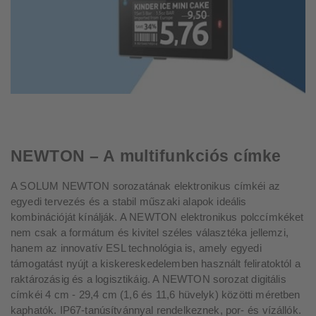
NEWTON – A multifunkciós címke
A SOLUM NEWTON sorozatának elektronikus címkéi az
egyedi tervezés és a stabil műszaki alapok ideális
kombinációját kínálják. A NEWTON elektronikus polccímkéket
nem csak a formátum és kivitel széles választéka jellemzi,
hanem az innovatív ESL technológia is, amely egyedi
támogatást nyújt a kiskereskedelemben használt feliratoktól a
raktározásig és a logisztikáig. A NEWTON sorozat digitális
címkéi 4 cm - 29,4 cm (1,6 és 11,6 hüvelyk) közötti méretben
kaphatók. IP67-tanúsítvánnyal rendelkeznek, por- és vízállók.