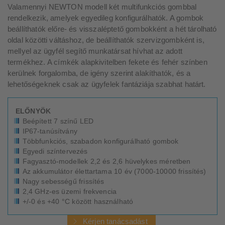
Valamennyi NEWTON modell két multifunkciós gombbal
rendelkezik, amelyek egyedileg konfigurálhatók. A gombok
beállíthatók előre- és visszaléptető gombokként a hét tárolható
oldal közötti váltáshoz, de beállíthatók szervizgombként is,
mellyel az ügyfél segítő munkatársat hívhat az adott
termékhez. A címkék alapkivitelben fekete és fehér színben
kerülnek forgalomba, de igény szerint alakíthatók, és a
lehetőségeknek csak az ügyfelek fantáziája szabhat határt.
ELŐNYÖK
Beépített 7 színű LED
IP67-tanúsítvány
Többfunkciós, szabadon konfigurálható gombok
Egyedi színtervezés
Fagyasztó-modellek 2,2 és 2,6 hüvelykes méretben
Az akkumulátor élettartama 10 év (7000-10000 frissítés)
Nagy sebességű frissítés
2,4 GHz-es üzemi frekvencia
+/-0 és +40 °C között használható
Kérjen tanácsadást