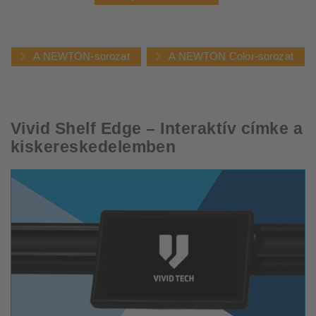
A NEWTON-sorozat
A NEWTON Color-sorozat
Vivid Shelf Edge – Interaktív címke a
kiskereskedelemben