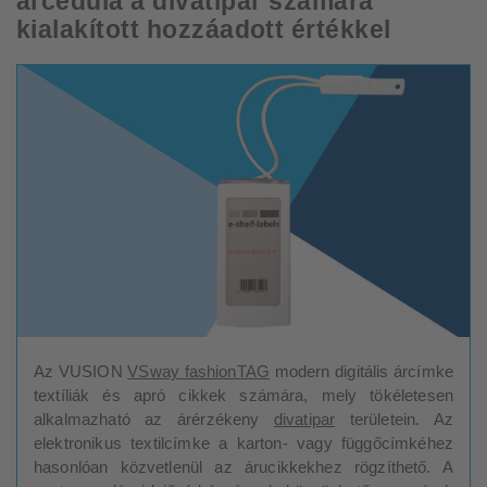
árcédula a divatipar számára
kialakított hozzáadott értékkel
Az VUSION
VSway fashionTAG
modern digitális árcímke
textíliák és apró cikkek számára, mely tökéletesen
alkalmazható az árérzékeny
divatipar
területein. Az
elektronikus textilcímke a karton- vagy függőcímkéhez
hasonlóan közvetlenül az árucikkekhez rögzíthető. A