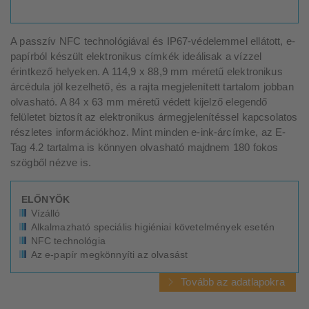
A passzív NFC technológiával és IP67-védelemmel ellátott, e-
papírból készült elektronikus címkék ideálisak a vízzel
érintkező helyeken. A 114,9 x 88,9 mm méretű elektronikus
árcédula jól kezelhető, és a rajta megjelenített tartalom jobban
olvasható. A 84 x 63 mm méretű védett kijelző elegendő
felületet biztosít az elektronikus ármegjelenítéssel kapcsolatos
részletes információkhoz. Mint minden e-ink-árcímke, az E-
Tag 4.2 tartalma is könnyen olvasható majdnem 180 fokos
szögből nézve is.
ELŐNYÖK
Vízálló
Alkalmazható speciális higiéniai követelmények esetén
NFC technológia
Az e-papír megkönnyíti az olvasást
Tovább az adatlapokra