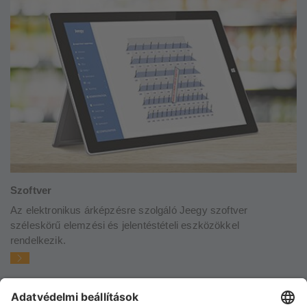
Szoftver
Az elektronikus árképzésre szolgáló Jeegy szoftver
széleskörű elemzési és jelentéstételi eszközökkel
rendelkezik.