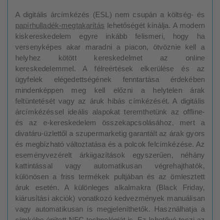
A digitális árcímkézés (ESL) nem csupán a költség- és
papírhulladék-megtakarítás
lehetőségét kínálja. A modern
kiskereskedelem egyre inkább felismeri, hogy ha
versenyképes akar maradni a piacon, ötvöznie kell a
helyhez kötött kereskedelmet az online
kereskedelemmel. A félreértések elkerülése és az
ügyfelek elégedettségének fenntartása érdekében
mindenképpen meg kell előzni a helytelen árak
feltüntetését vagy az áruk hibás címkézését. A digitális
árcímkézéssel ideális alapokat teremthetünk az offline-
és az e-kereskedelem összekapcsolásához, mert a
divatáru-üzlettől a szupermarketig garantált az árak gyors
és megbízható változtatása és a polcok felcímkézése. Az
eseményvezérelt árkiigazítások egyszerűen, néhány
kattintással vagy automatikusan végrehajthatók,
különösen a friss termékek pultjában és az ömlesztett
áruk esetén. A különleges alkalmakra (Black Friday,
kiárusítási akciók) vonatkozó kedvezmények manuálisan
vagy automatikusan is megjeleníthetők. Használhatja a
címkébe épített NFC technológiát is. Ez lehetővé teszi az