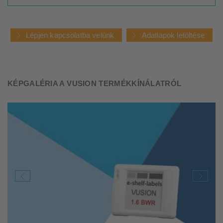
Lépjen kapcsolatba velünk
Adatlapok letöltése
KÉPGALÉRIA A VUSION TERMÉKKÍNÁLATRÓL