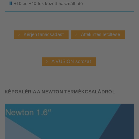
+10 és +40 fok között használható
Kérjen tanácsadást
Áttekintés letöltése
A VUSION sorozat
KÉPGALÉRIA A NEWTON TERMÉKCSALÁDRÓL