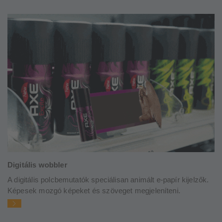
Digitális wobbler
A digitális polcbemutatók speciálisan animált e-papír kijelzők.
Képesek mozgó képeket és szöveget megjeleníteni.