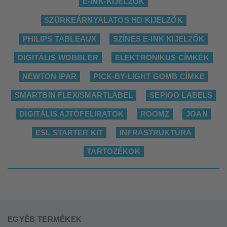
E-INK-KIJELZŐK
SZÜRKEÁRNYALATOS HD KIJELZŐK
PHILIPS TABLEAUX
SZÍNES E-INK KIJELZŐK
DIGITÁLIS WOBBLER
ELEKTRONIKUS CÍMKÉK
NEWTON IPAR
PICK-BY-LIGHT GOMB CÍMKE
SMARTBIN FLEX/SMARTLABEL
SEPIOO LABELS
DIGITÁLIS AJTÓFELIRATOK
ROOMZ
JOAN
ESL STARTER KIT
INFRASTRUKTÚRA
TARTOZÉKOK
EGYÉB TERMÉKEK