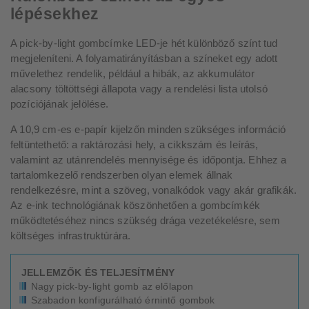
lépésekhez
A pick-by-light gombcímke LED-je hét különböző színt tud
megjeleníteni. A folyamatirányításban a színeket egy adott
művelethez rendelik, például a hibák, az akkumulátor
alacsony töltöttségi állapota vagy a rendelési lista utolsó
pozíciójának jelölése.
A 10,9 cm-es e-papír kijelzőn minden szükséges információ
feltüntethető: a raktározási hely, a cikkszám és leírás,
valamint az utánrendelés mennyisége és időpontja. Ehhez a
tartalomkezelő rendszerben olyan elemek állnak
rendelkezésre, mint a szöveg, vonalkódok vagy akár grafikák.
Az e-ink technológiának köszönhetően a gombcímkék
működtetéséhez nincs szükség drága vezetékelésre, sem
költséges infrastruktúrára.
JELLEMZŐK ÉS TELJESÍTMÉNY
Nagy pick-by-light gomb az előlapon
Szabadon konfigurálható érnintő gombok