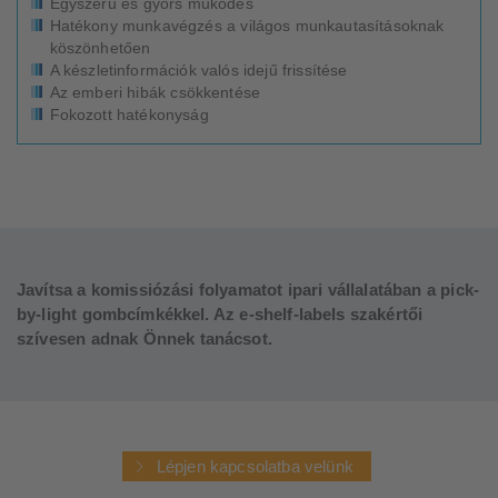
Egyszerű és gyors működés
Hatékony munkavégzés a világos munkautasításoknak
köszönhetően
A készletinformációk valós idejű frissítése
Az emberi hibák csökkentése
Fokozott hatékonyság
Javítsa a komissiózási folyamatot ipari vállalatában a pick-
by-light gombcímkékkel. Az e-shelf-labels szakértői
szívesen adnak Önnek tanácsot.
Lépjen kapcsolatba velünk