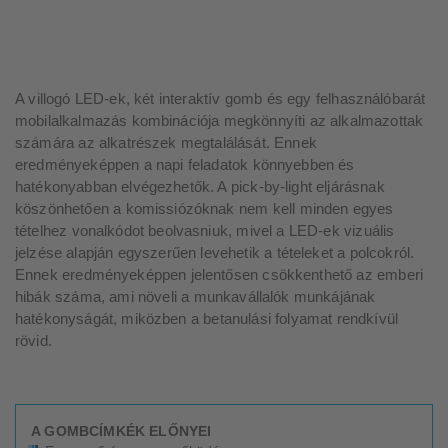
A villogó LED-ek, két interaktív gomb és egy felhasználóbarát
mobilalkalmazás kombinációja megkönnyíti az alkalmazottak
számára az alkatrészek megtalálását. Ennek
eredményeképpen a napi feladatok könnyebben és
hatékonyabban elvégezhetők. A pick-by-light eljárásnak
köszönhetően a komissiózóknak nem kell minden egyes
tételhez vonalkódot beolvasniuk, mivel a LED-ek vizuális
jelzése alapján egyszerűen levehetik a tételeket a polcokról.
Ennek eredményeképpen jelentősen csökkenthető az emberi
hibák száma, ami növeli a munkavállalók munkájának
hatékonyságát, miközben a betanulási folyamat rendkívül
rövid.
A GOMBCÍMKÉK ELŐNYEI