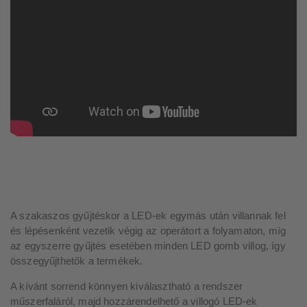
A szakaszos gyűjtéskor a LED-ek egymás után villannak fel
és lépésenként vezetik végig az operátort a folyamaton, míg
az egyszerre gyűjtés esetében minden LED gomb villog, így
összegyűjthetők a termékek.
A kívánt sorrend könnyen kiválasztható a rendszer
műszerfaláról, majd hozzárendelhető a villogó LED-ek