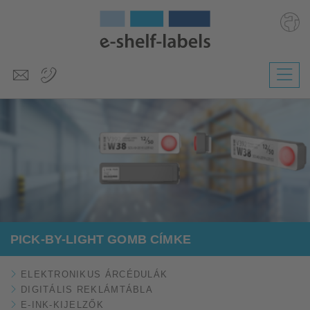
Deutsch
English
Polski
Česky
Slovenščina
Nederlands
PICK-BY-LIGHT GOMB CÍMKE
ELEKTRONIKUS ÁRCÉDULÁK
DIGITÁLIS REKLÁMTÁBLA
E-INK-KIJELZŐK