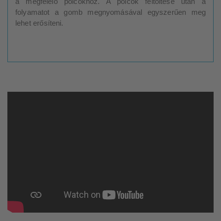
a megfelelő polcokhoz. A polcok feltöltése után a
folyamatot a gomb megnyomásával egyszerűen meg
lehet erősíteni.