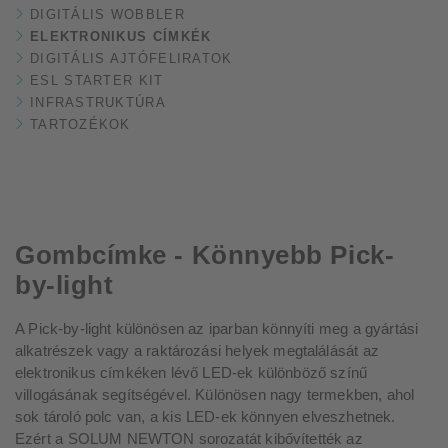
DIGITÁLIS WOBBLER
ELEKTRONIKUS CÍMKÉK
DIGITÁLIS AJTÓFELIRATOK
ESL STARTER KIT
INFRASTRUKTÚRA
TARTOZÉKOK
Gombcímke - Könnyebb Pick-
by-light
A Pick-by-light különösen az iparban könnyíti meg a gyártási
alkatrészek vagy a raktározási helyek megtalálását az
elektronikus címkéken lévő LED-ek különböző színű
villogásának segítségével. Különösen nagy termekben, ahol
sok tároló polc van, a kis LED-ek könnyen elveszhetnek.
Ezért a SOLUM NEWTON sorozatát kibővítették az