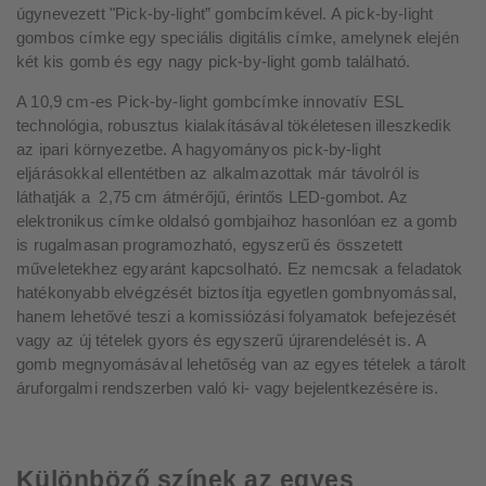
úgynevezett "Pick-by-light” gombcímkével. A pick-by-light
gombos címke egy speciális digitális címke, amelynek elején
két kis gomb és egy nagy pick-by-light gomb található.
A 10,9 cm-es Pick-by-light gombcímke innovatív ESL
technológia, robusztus kialakításával tökéletesen illeszkedik
az ipari környezetbe. A hagyományos pick-by-light
eljárásokkal ellentétben az alkalmazottak már távolról is
láthatják a 2,75 cm átmérőjű, érintős LED-gombot. Az
elektronikus címke oldalsó gombjaihoz hasonlóan ez a gomb
is rugalmasan programozható, egyszerű és összetett
műveletekhez egyaránt kapcsolható. Ez nemcsak a feladatok
hatékonyabb elvégzését biztosítja egyetlen gombnyomással,
hanem lehetővé teszi a komissiózási folyamatok befejezését
vagy az új tételek gyors és egyszerű újrarendelését is. A
gomb megnyomásával lehetőség van az egyes tételek a tárolt
áruforgalmi rendszerben való ki- vagy bejelentkezésére is.
Különböző színek az egyes