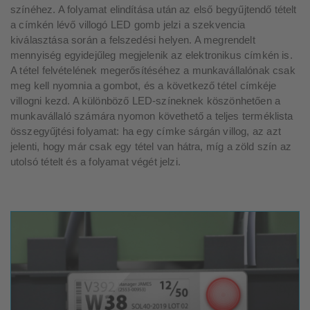
színéhez. A folyamat elindítása után az első begyűjtendő tételt
a címkén lévő villogó LED gomb jelzi a szekvencia
kiválasztása során a felszedési helyen. A megrendelt
mennyiség egyidejűleg megjelenik az elektronikus címkén is.
A tétel felvételének megerősítéséhez a munkavállalónak csak
meg kell nyomnia a gombot, és a következő tétel címkéje
villogni kezd. A különböző LED-színeknek köszönhetően a
munkavállaló számára nyomon követhető a teljes terméklista
összegyűjtési folyamat: ha egy címke sárgán villog, az azt
jelenti, hogy már csak egy tétel van hátra, míg a zöld szín az
utolsó tételt és a folyamat végét jelzi.