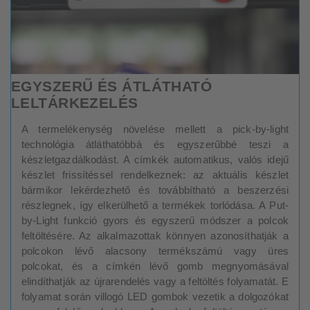
EGYSZERŰ ÉS ÁTLÁTHATÓ
LELTÁRKEZELÉS
A termelékenység növelése mellett a pick-by-light
technológia átláthatóbbá és egyszerűbbé teszi a
készletgazdálkodást. A címkék automatikus, valós idejű
készlet frissítéssel rendelkeznek: az aktuális készlet
bármikor lekérdezhető és továbbítható a beszerzési
részlegnek, így elkerülhető a termékek torlódása. A Put-
by-Light funkció gyors és egyszerű módszer a polcok
feltöltésére. Az alkalmazottak könnyen azonosíthatják a
polcokon lévő alacsony termékszámú vagy üres
polcokat, és a címkén lévő gomb megnyomásával
elindíthatják az újrarendelés vagy a feltöltés folyamatát. E
folyamat során villogó LED gombok vezetik a dolgozókat