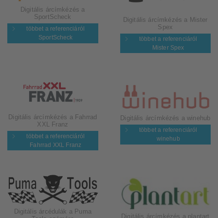
Digitális árcímkézés a
SportScheck
Digitális árcímkézés a Mister
Spex
többet a referenciáról
SportScheck
többet a referenciáról
Mister Spex
Digitális árcímkézés a Fahrrad
Digitális árcímkézés a winehub
XXL Franz
többet a referenciáról
többet a referenciáról
winehub
Fahrrad XXL Franz
Digitális árcédulák a Puma
Digitális árcímkézés a plantart