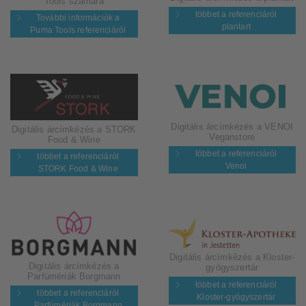
Tools számára
többet a referenciáról
További információk a
plantart
Puma Tools referenciáról
Digitális árcímkézés a VENOI
Digitális árcímkézés a STORK
Veganstore
Food & Wine
többet a referenciáról
többet a referenciáról
Venoi
STORK Food & Wine
Digitális árcímkézés a Kloster-
Digitális árcímkézés a
gyógyszertár
Parfümériák Borgmann
többet a referenciáról
többet a referenciáról
Kloster-gyógyszertár
Parfümériák Borgmann