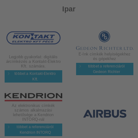
Ipar
E-Ink címkék helyiségekhez
Legjobb gyakorlat: digitális
és gépekhez
árcímkézés a Kontakt-Elektro
Kft. számára.
többet a referenciáról
Gedeon Richter
többet a Kontakt-Elektro
Kft.
Az elektronikus címkék
számos alkalmazási
lehetősége a Kendrion
INTORQ-nál
többet a referenciáról
Kendrion INTORQ