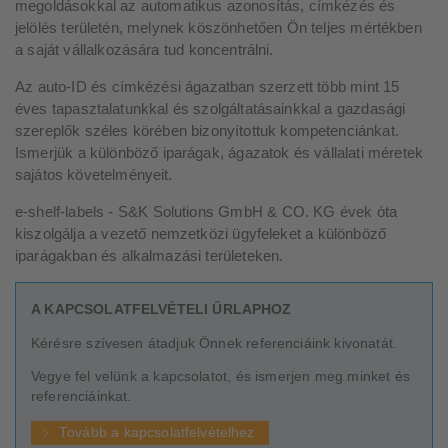
megoldásokkal az automatikus azonosítás, címkézés és
jelölés területén, melynek köszönhetően Ön teljes mértékben
a saját vállalkozására tud koncentrálni.
Az auto-ID és címkézési ágazatban szerzett több mint 15
éves tapasztalatunkkal és szolgáltatásainkkal a gazdasági
szereplők széles körében bizonyítottuk kompetenciánkat.
Ismerjük a különböző iparágak, ágazatok és vállalati méretek
sajátos követelményeit.
e-shelf-labels - S&K Solutions GmbH & CO. KG évek óta
kiszolgálja a vezető nemzetközi ügyfeleket a különböző
iparágakban és alkalmazási területeken.
A KAPCSOLATFELVÉTELI ŰRLAPHOZ
Kérésre szívesen átadjuk Önnek referenciáink kivonatát.
Vegye fel velünk a kapcsolatot, és ismerjen meg minket és
referenciáinkat.
Tovább a kapcsolatfelvételhez