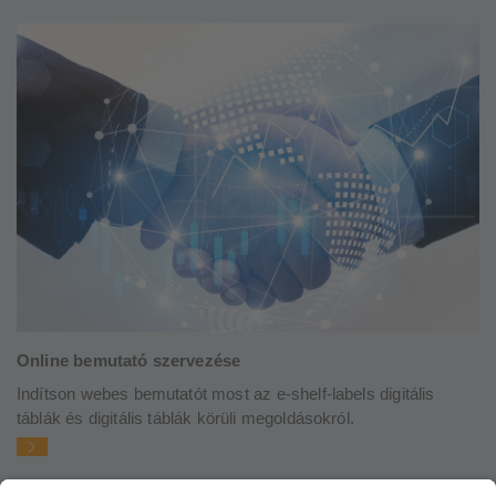
Online bemutató szervezése
Indítson webes bemutatót most az e-shelf-labels digitális
táblák és digitális táblák körüli megoldásokról.