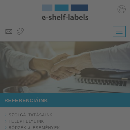
Deutsch
English
Polski
Česky
Slovenščina
Nederlands
REFERENCIÁINK
SZOLGÁLTATÁSAINK
TELEPHELYEINK
BÖRZÉK & ESEMÉNYEK