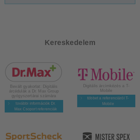
Kereskedelem
Digitális árcímkézés a T-
Bevált gyakorlat: Digitális
Mobile
árcédulák a Dr. Max Group
gyógyszertárai számára
többet a referenciáról T-
további információk Dr.
Mobile
Max Csoport referenciák