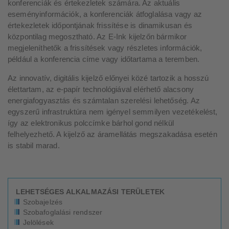
konferenciák és értekezletek számára. Az aktuális
eseményinformációk, a konferenciák átfoglalása vagy az
értekezletek időpontjának frissítése is dinamikusan és
központilag megosztható. Az E-Ink kijelzőn bármikor
megjeleníthetők a frissítések vagy részletes információk,
például a konferencia címe vagy időtartama a teremben.
Az innovatív, digitális kijelző előnyei közé tartozik a hosszú
élettartam, az e-papír technológiával elérhető alacsony
energiafogyasztás és számtalan szerelési lehetőség. Az
egyszerű infrastruktúra nem igényel semmilyen vezetékelést,
így az elektronikus polccímke bárhol gond nélkül
felhelyezhető. A kijelző az áramellátás megszakadása esetén
is stabil marad.
LEHETSÉGES ALKALMAZÁSI TERÜLETEK
Szobajelzés
Szobafoglalási rendszer
Jelölések