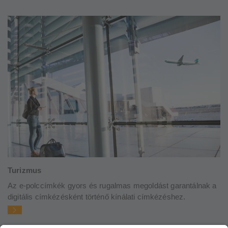
Turizmus
Az e-polccímkék gyors és rugalmas megoldást garantálnak a
digitális címkézésként történő kínálati címkézéshez.