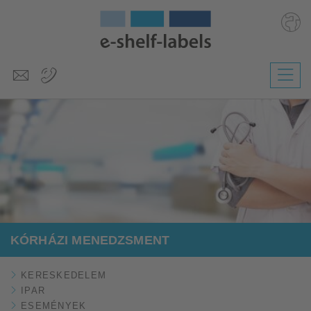
Deutsch
English
Polski
Česky
Slovenščina
Nederlands
KÓRHÁZI MENEDZSMENT
KERESKEDELEM
IPAR
ESEMÉNYEK