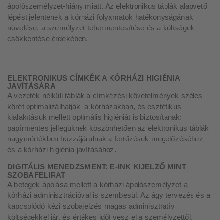
ápolószemélyzet-hiány miatt. Az elektronikus táblák alapvető
lépést jelentenek a kórházi folyamatok hatékonyságának
növelése, a személyzet tehermentesítése és a költségek
csökkentése érdekében.
ELEKTRONIKUS CÍMKÉK A KÓRHÁZI HIGIÉNIA
JAVÍTÁSÁRA
A vezeték nélküli táblák a címkézési követelmények széles
körét optimalizálhatják a kórházakban, és esztétikus
kialakításuk mellett optimális higiéniát is biztosítanak:
papírmentes jellegüknek köszönhetően az elektronikus táblák
nagymértékben hozzájárulnak a fertőzések megelőzéséhez
és a kórházi higiénia javításához.
DIGITÁLIS MENEDZSMENT: E-INK KIJELZŐ MINT
SZOBAFELIRAT
A betegek ápolása mellett a kórházi ápolószemélyzet a
kórházi adminisztrációval is szembesül. Az ágy tervezés és a
kapcsolódó kézi szobajelzés magas adminisztratív
költségekkel jár, és értékes időt vesz el a személyzettől.