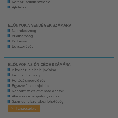
Kórházi adminisztráció
Ajtófelirat
ELŐNYÖK A VENDÉGEK SZÁMÁRA
Naprakészség
Átláthatóság
Biztonság
Egyszerűség
ELŐNYÖK AZ ÖN CÉGE SZÁMÁRA
A kórházi higiénia javítása
Fenntarthatóság
Fertőzésmegelőzés
Egyszerű szobajelzés
Naprakész és átlátható adatok
Alacsony energiafogyasztás
Számos felszerelési lehetőség
Tanácsadás