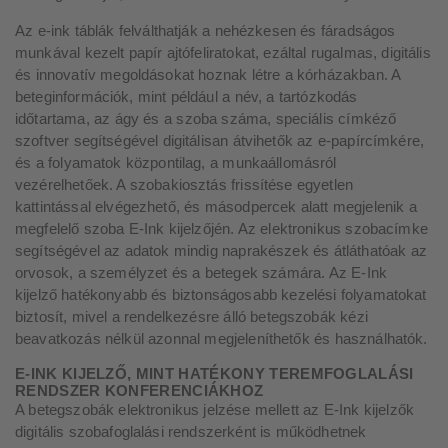
Az e-ink táblák felválthatják a nehézkesen és fáradságos
munkával kezelt papír ajtófeliratokat, ezáltal rugalmas, digitális
és innovatív megoldásokat hoznak létre a kórházakban. A
beteginformációk, mint például a név, a tartózkodás
időtartama, az ágy és a szoba száma, speciális címkéző
szoftver segítségével digitálisan átvihetők az e-papírcímkére,
és a folyamatok központilag, a munkaállomásról
vezérelhetőek. A szobakiosztás frissítése egyetlen
kattintással elvégezhető, és másodpercek alatt megjelenik a
megfelelő szoba E-Ink kijelzőjén. Az elektronikus szobacímke
segítségével az adatok mindig naprakészek és átláthatóak az
orvosok, a személyzet és a betegek számára. Az E-Ink
kijelző hatékonyabb és biztonságosabb kezelési folyamatokat
biztosít, mivel a rendelkezésre álló betegszobák kézi
beavatkozás nélkül azonnal megjeleníthetők és használhatók.
E-INK KIJELZŐ, MINT HATÉKONY TEREMFOGLALÁSI
RENDSZER KONFERENCIÁKHOZ
A betegszobák elektronikus jelzése mellett az E-Ink kijelzők
digitális szobafoglalási rendszerként is működhetnek