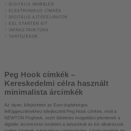
DIGITÁLIS WOBBLER
ELEKTRONIKUS CÍMKÉK
DIGITÁLIS AJTÓFELIRATOK
ESL STARTER KIT
INFRASTRUKTÚRA
TARTOZÉKOK
Peg Hook címkék –
Kereskedelmi célra használt
minimalista árcímkék
Az olyan, kifejezetten az Euro duplahorgos
felfüggesztésekhez kifejlesztett Peg Hook címkék, mint a
NEWTON Peghook, ezért tökéletes megoldást jelentenek a
digitális árcímkézés területén a tartozékok és kis alkatrészek
széles körének automatikus címkézésére, a funkcionalitás és