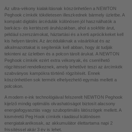
Az ultra-vékony kialakításnak köszönhetően a NEWTON
Peghook címkék tökéletesen illeszkednek bármely üzletbe. A
kompakt digitális árcédulák különösen jól használhatók a
barkács- és kertészeti áruházakban, ahol a sokféle árut,
például szerszámokat, háztartási és a kerti aprócikkeket kell
kis helyen tárolni. Az árcéduláknak a vásárlókat és az
alkalmazottakat is segíteniük kell abban, hogy át tudják
tekinteni az üzletben és a polcon tárolt árukat. A NEWTON
Peghook címkék ezért extra vékonyak, és cserélhető
rögzítéssel rendelkeznek, amely lehetővé teszi az árcímkék
szabványos kampókra történő rögzítését. Ennek
köszönhetően sok termék elhelyezhető egymás mellett a
polcokon.
A modern e-ink technológiával felszerelt NEWTON Peghook
kijelző mindig optimális olvashatóságot biztosít alacsony
energiafogyasztás vagy szuboptimális látószögek mellett. A
kisméretű Peg Hook címkék ráadásul különösen
energiatakarékosak, az akkumulátor élettartama napi 2
frissítéssel akár 3 év is lehet.