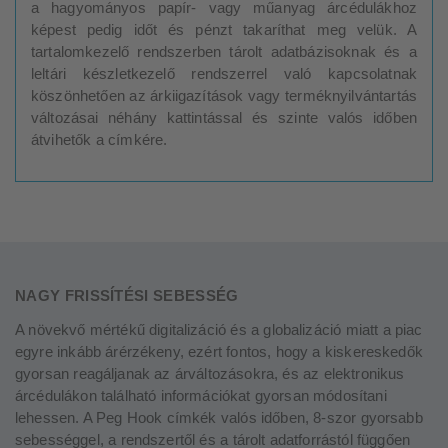
a hagyományos papír- vagy műanyag árcédulákhoz
képest pedig időt és pénzt takaríthat meg velük. A
tartalomkezelő rendszerben tárolt adatbázisoknak és a
leltári készletkezelő rendszerrel való kapcsolatnak
köszönhetően az árkiigazítások vagy terméknyilvántartás
változásai néhány kattintással és szinte valós időben
átvihetők a címkére.
NAGY FRISSÍTÉSI SEBESSÉG
A növekvő mértékű digitalizáció és a globalizáció miatt a piac
egyre inkább árérzékeny, ezért fontos, hogy a kiskereskedők
gyorsan reagáljanak az árváltozásokra, és az elektronikus
árcédulákon található információkat gyorsan módosítani
lehessen. A Peg Hook címkék valós időben, 8-szor gyorsabb
sebességgel, a rendszertől és a tárolt adatforrástól függően