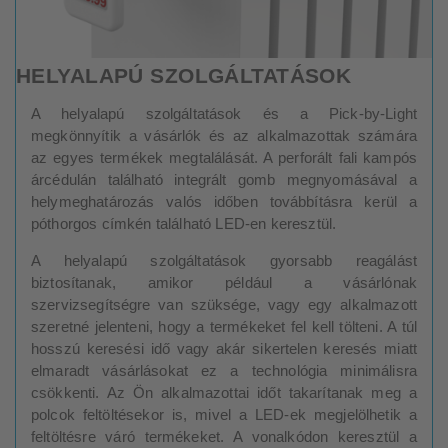
HELYALAPÚ SZOLGÁLTATÁSOK
A helyalapú szolgáltatások és a Pick-by-Light
megkönnyítik a vásárlók és az alkalmazottak számára
az egyes termékek megtalálását. A perforált fali kampós
árcédulán található integrált gomb megnyomásával a
helymeghatározás valós időben továbbításra kerül a
póthorgos címkén található LED-en keresztül.
A helyalapú szolgáltatások gyorsabb reagálást
biztosítanak, amikor például a vásárlónak
szervizsegítségre van szüksége, vagy egy alkalmazott
szeretné jelenteni, hogy a termékeket fel kell tölteni. A túl
hosszú keresési idő vagy akár sikertelen keresés miatt
elmaradt vásárlásokat ez a technológia minimálisra
csökkenti. Az Ön alkalmazottai időt takarítanak meg a
polcok feltöltésekor is, mivel a LED-ek megjelölhetik a
feltöltésre váró termékeket. A vonalkódon keresztül a