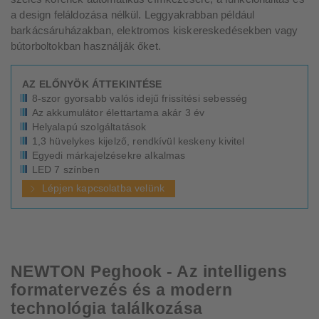
a design feláldozása nélkül. Leggyakrabban például
barkácsáruházakban, elektromos kiskereskedésekben vagy
bútorboltokban használják őket.
AZ ELŐNYÖK ÁTTEKINTÉSE
8-szor gyorsabb valós idejű frissítési sebesség
Az akkumulátor élettartama akár 3 év
Helyalapú szolgáltatások
1,3 hüvelykes kijelző, rendkívül keskeny kivitel
Egyedi márkajelzésekre alkalmas
LED 7 színben
Lépjen kapcsolatba velünk
NEWTON Peghook - Az intelligens
formatervezés és a modern
technológia találkozása