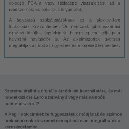
dolgozó PDA-ja vagy táblagépe visszajelzést ad a
rendszernek, és befejezi a folyamatot.
A helyalapú szolgáltatásoknak és a pick-by-light
funkciónak köszönhetően Ön nemcsak jobb vásárlási
élményt kínálhat ügyfeleinek, hanem optimalizálhatja a
helyszíni navigációt is. Az alkalmazottak gyorsan
megtalálják az utat az ügyfélhez és a keresett termékhez.
Szeretne átállni a digitális árcédulák használatára, és már
rendelkezik is Euro szabványú vagy más kampós
polcrendszerrel?
A Peg Hook címkék felfüggesztésük módjának és számos
funkciójuknak köszönhetően optimálisan integrálhatók a
kereskedelembe.