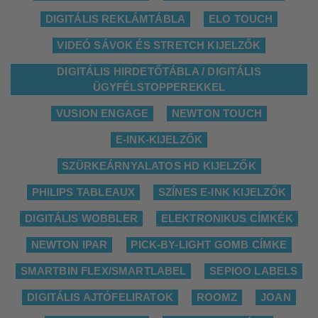
DIGITÁLIS REKLÁMTÁBLA
ELO TOUCH
VIDEÓ SÁVOK ÉS STRETCH KIJELZŐK
DIGITÁLIS HIRDETŐTÁBLA / DIGITÁLIS
ÜGYFÉLSTOPPEREKKEL
VUSION ENGAGE
NEWTON TOUCH
E-INK-KIJELZŐK
SZÜRKEÁRNYALATOS HD KIJELZŐK
PHILIPS TABLEAUX
SZÍNES E-INK KIJELZŐK
DIGITÁLIS WOBBLER
ELEKTRONIKUS CÍMKÉK
NEWTON IPAR
PICK-BY-LIGHT GOMB CÍMKE
SMARTBIN FLEX/SMARTLABEL
SEPIOO LABELS
DIGITÁLIS AJTÓFELIRATOK
ROOMZ
JOAN