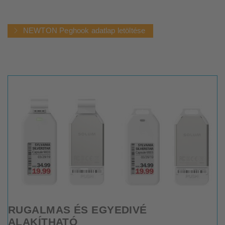
NEWTON Peghook adatlap letöltése
RUGALMAS ÉS EGYEDIVÉ
ALAKÍTHATÓ