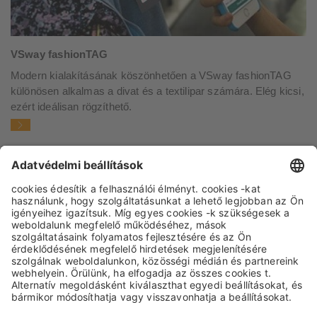
VSway fashionTAG
Modern kialakításának köszönhetően a VSway fashionTAG
különösen alkalmas a divat és a textilipar számára. Elég kicsi,
ezért ideálisan rögzíthető.
IMPRESSZUM
ADATVÉDELEM
ÁSZF
ÁBF