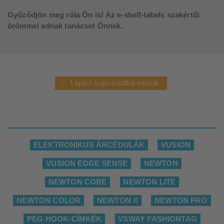
Győződjön meg róla Ön is! Az e-shelf-labels szakértői
örömmel adnak tanácsot Önnek.
Lépjen kapcsolatba velünk
ELEKTRONIKUS ÁRCÉDULÁK
VUSION
VUSION EDGE SENSE
NEWTON
NEWTON CORE
NEWTON LITE
NEWTON COLOR
NEWTON X
NEWTON PRO
PEG HOOK-CÍMKÉK
VSWAY FASHIONTAG