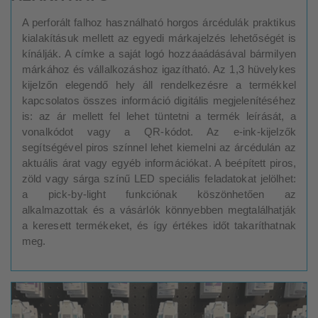
A perforált falhoz használható horgos árcédulák praktikus
kialakításuk mellett az egyedi márkajelzés lehetőségét is
kínálják. A címke a saját logó hozzáaádásával bármilyen
márkához és vállalkozáshoz igazítható. Az 1,3 hüvelykes
kijelzőn elegendő hely áll rendelkezésre a termékkel
kapcsolatos összes információ digitális megjelenítéséhez
is: az ár mellett fel lehet tüntetni a termék leírását, a
vonalkódot vagy a QR-kódot. Az e-ink-kijelzők
segítségével piros színnel lehet kiemelni az árcédulán az
aktuális árat vagy egyéb információkat. A beépített piros,
zöld vagy sárga színű LED speciális feladatokat jelölhet:
a pick-by-light funkciónak köszönhetően az
alkalmazottak és a vásárlók könnyebben megtalálhatják
a keresett termékeket, és így értékes időt takaríthatnak
meg.