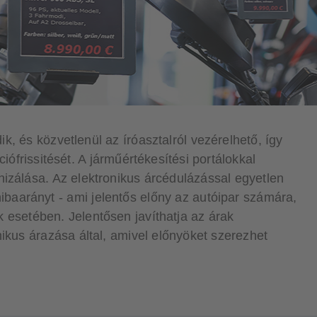
, és közvetlenül az íróasztalról vezérelhető, így
iófrissitését. A járműértékesítési portálokkal
nizálása. Az elektronikus árcédulázással egyetlen
a hibaarányt - ami jelentős előny az autóipar számára,
 esetében. Jelentősen javíthatja az árak
ikus árazása által, amivel előnyöket szerezhet