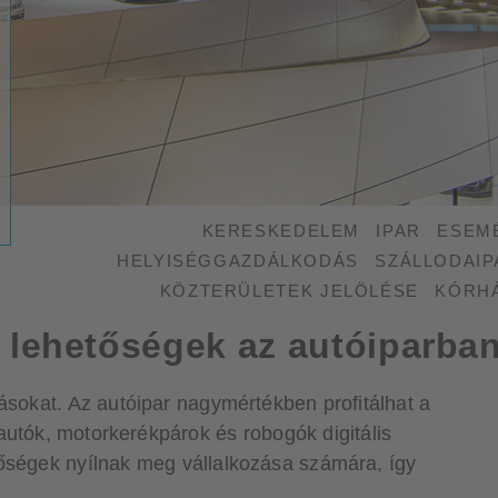
KERESKEDELEM
IPAR
ESEM
HELYISÉGGAZDÁLKODÁS
SZÁLLODAIP
KÖZTERÜLETEK JELÖLÉSE
KÓRH
j lehetőségek az autóiparba
dásokat. Az autóipar nagymértékben profitálhat a
: autók, motorkerékpárok és robogók digitális
tőségek nyílnak meg vállalkozása számára, így