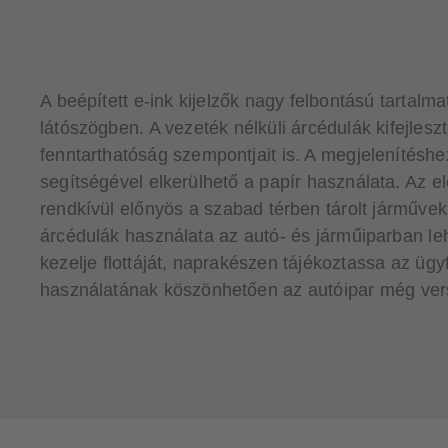
A beépített e-ink kijelzők nagy felbontású tartalm
látószögben. A vezeték nélküli árcédulák kifejles
fenntarthatóság szempontjait is. A megjelenítésh
segítségével elkerülhető a papír használata. Az e
rendkívül előnyös a szabad térben tárolt járművek
árcédulák használata az autó- és járműiparban le
kezelje flottáját, naprakészen tájékoztassa az ügyf
használatának köszönhetően az autóipar még ver