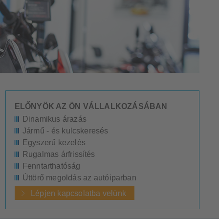
ELŐNYÖK AZ ÖN VÁLLALKOZÁSÁBAN
Dinamikus árazás
Jármű - és kulcskeresés
Egyszerű kezelés
Rugalmas árfrissítés
Fenntarthatóság
Úttörő megoldás az autóiparban
Lépjen kapcsolatba velünk