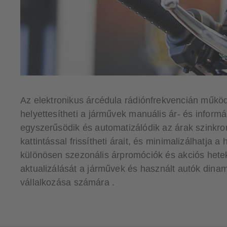
Az elektronikus árcédula rádiónfrekvencián működik
helyettesítheti a járművek manuális ár- és informác
egyszerűsödik és automatizálódik az árak szinkro
kattintással frissítheti árait, és minimalizálhatja 
különösen szezonális árpromóciók és akciós hetek
aktualizálását a járművek és használt autók dinam
vállalkozása számára .