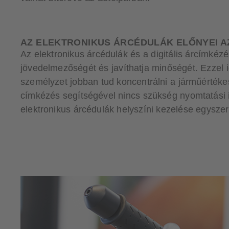
AZ ELEKTRONIKUS ÁRCÉDULÁK ELŐNYEI 
Az elektronikus árcédulák és a digitális árcímkézé
jövedelmezőségét és javíthatja minőségét. Ezzel i
személyzet jobban tud koncentrálni a járműértékes
címkézés segítségével nincs szükség nyomtatási i
elektronikus árcédulák helyszíni kezelése egyszer