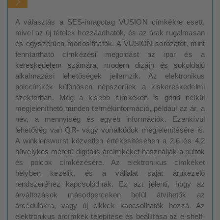
A választás a SES-imagotag VUSION címkékre esett,
mivel az új tételek hozzáadhatók, és az árak rugalmasan
és egyszerűen módosíthatók. A VUSION sorozatot, mint
fenntartható címkézési megoldást az ipar és a
kereskedelem számára, modern dizájn és sokoldalú
alkalmazási lehetőségek jellemzik. Az elektronikus
polccímkék különösen népszerűek a kiskereskedelmi
szektorban. Még a kisebb címkéken is gond nélkül
megjeleníthető minden termékinformáció, például az ár, a
név, a mennyiség és egyéb információk. Ezenkívül
lehetőség van QR- vagy vonalkódok megjelenítésére is.
A winklerswurst közvetlen értékesítésében a 2,6 és 4,2
hüvelykes méretű digitális árcímkéket használják a pultok
és polcok címkézésére. Az elektronikus címkéket
helyben kezelik, és a vállalat saját árukezelő
rendszeréhez kapcsolódnak. Ez azt jelenti, hogy az
árváltozások másodperceken belül átvihetők az
árcédulákra, vagy új cikkek kapcsolhatók hozzá. Az
elektronikus árcímkék telepítése és beállítása az e-shelf-