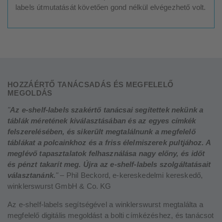
labels útmutatását követően gond nélkül elvégezhető volt.
HOZZÁÉRTŐ TANÁCSADÁS ÉS MEGFELELŐ
MEGOLDÁS
"
Az e-shelf-labels szakértő tanácsai segítettek nekünk a
táblák méretének kiválasztásában és az egyes címkék
felszerelésében, és sikerült megtalálnunk a megfelelő
táblákat a polcainkhoz és a friss élelmiszerek pultjához. A
meglévő tapasztalatok felhasználása nagy előny, és időt
és pénzt takarít meg. Újra az e-shelf-labels szolgáltatásait
választanánk.
" –
Phil Beckord, e-kereskedelmi kereskedő,
winklerswurst GmbH & Co. KG
Az e-shelf-labels segítségével a winklerswurst megtalálta a
megfelelő digitális megoldást a bolti címkézéshez, és tanácsot