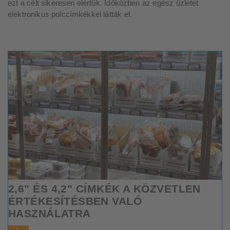
ezt a célt sikeresen elértük. Időközben az egész üzletet
elektronikus polccímkékkel látták el.
2,6" ÉS 4,2" CÍMKÉK A KÖZVETLEN
ÉRTÉKESÍTÉSBEN VALÓ
HASZNÁLATRA