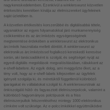
nagykereskedelemben.
Ezenkívül
a
winklerswurst
közvetlen
értékesítés
keretében
kínálja
az
élelmiszereket
ügyfeleinek
saját
üzletében
is
.
A közvetlen értékesítés korszerűbbé és digitálisabbá tétele,
ugyanakkor az egyes folyamatokkal járó munkamennyiség
csökkentése és az árcímkézés egységességének
megteremtése érdekében a winklerswurst az elektronikus
árcímkék használata mellett döntött. A winklerswurst az
elektronikus árcímkézéssel foglalkozó kereskedő keresése
során, aki tanácsadóként is szolgál, és segítséget nyújt az
egyedi digitális megoldások megvalósításában, rábukkant az
e-shelf-labelsre. Az egyik dolog, ami meggyőzte őket, az a
tény volt, hogy az e-shelf-labels kifejezetten az ügyfelek
igényeit szolgálja ki, és méretüktől függetlenül különböző
iparágakat és vállalatokat szolgál ki. A winklerswurstnak az
önkiszolgáló hűtő- és fagyasztott élelmiszerpolcok, valamint a
különböző hagyományos polctípusok és a friss
élelmiszerpultok felszereléséhez mintegy 1000 elektronikus
címkére volt szüksége. Az e-polccímkékkel együttműködve