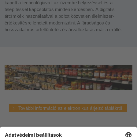
kapott a technológiával, az üzembe helyezéssel és a
telepítéssel kapcsolatos minden kérdésben.
A
digitális
árcímkék
használatával
a
boltot
közvetlen
élelmiszer-
értékesítésre
lehet
ett
modernizálni
.
A fáradságos és
hosszadalmas árfeltüntetés és árváltoztatás már a múlté.
További információ az elektronikus árjelző táblákról