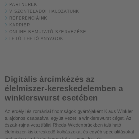
PARTNEREK
VISZONTELADÓI HÁLÓZATUNK
REFERENCIÁINK
KARRIER
ONLINE BEMUTATÓ SZERVEZÉSE
LETÖLTHETŐ ANYAGOK
Digitális árcímkézés az
élelmiszer-kereskedelemben a
winklerswurst esetében
Az erdélyi és romániai finomságok gyártójaként Klaus Winkler
tulajdonos csapatával együtt vezeti a winklerswurst céget. Az
észak-rajna-vesztfáliai Rheda-Wiedenbrückben található
élelmiszer-kiskereskedő kolbászokat és egyéb specialitásokat
árul online áruházán keresztül, valamint kis- és