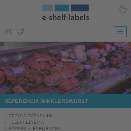
Deutsch
English
Polski
Česky
Slovenščina
Nederlands
REFERENCIA WINKLERSWURST
SZOLGÁLTATÁSAINK
TELEPHELYEINK
BÖRZÉK & ESEMÉNYEK