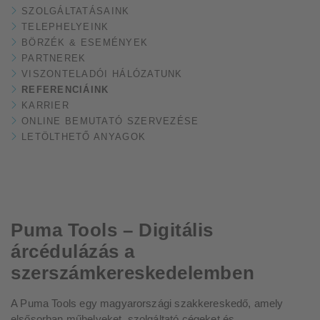
SZOLGÁLTATÁSAINK
TELEPHELYEINK
BÖRZÉK & ESEMÉNYEK
PARTNEREK
VISZONTELADÓI HÁLÓZATUNK
REFERENCIÁINK
KARRIER
ONLINE BEMUTATÓ SZERVEZÉSE
LETÖLTHETŐ ANYAGOK
Puma Tools – Digitális
árcédulázás a
szerszámkereskedelemben
A Puma Tools egy magyarországi szakkereskedő, amely
elsősorban műhelyeket, szolgáltató cégeket és