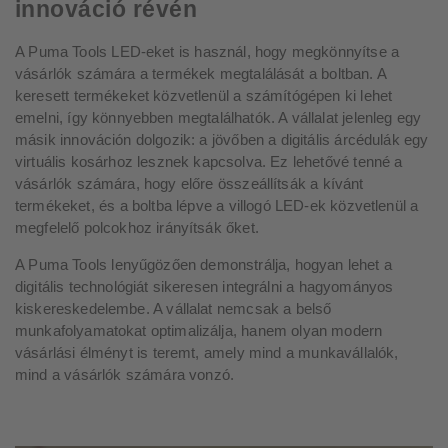
innováció révén
A Puma Tools LED-eket is használ, hogy megkönnyítse a
vásárlók számára a termékek megtalálását a boltban. A
keresett termékeket közvetlenül a számítógépen ki lehet
emelni, így könnyebben megtalálhatók. A vállalat jelenleg egy
másik innováción dolgozik: a jövőben a digitális árcédulák egy
virtuális kosárhoz lesznek kapcsolva. Ez lehetővé tenné a
vásárlók számára, hogy előre összeállítsák a kívánt
termékeket, és a boltba lépve a villogó LED-ek közvetlenül a
megfelelő polcokhoz irányítsák őket.
A Puma Tools lenyűgözően demonstrálja, hogyan lehet a
digitális technológiát sikeresen integrálni a hagyományos
kiskereskedelembe. A vállalat nemcsak a belső
munkafolyamatokat optimalizálja, hanem olyan modern
vásárlási élményt is teremt, amely mind a munkavállalók,
mind a vásárlók számára vonzó.