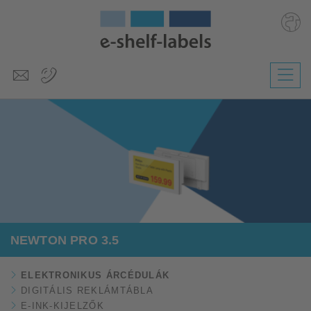
Deutsch
English
Polski
Česky
Slovenščina
Nederlands
NEWTON PRO 3.5
ELEKTRONIKUS ÁRCÉDULÁK
DIGITÁLIS REKLÁMTÁBLA
E-INK-KIJELZŐK