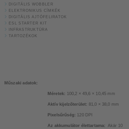
DIGITÁLIS WOBBLER
ELEKTRONIKUS CÍMKÉK
DIGITÁLIS AJTÓFELIRATOK
ESL STARTER KIT
INFRASTRUKTÚRA
TARTOZÉKOK
Műszaki adatok:
Méretek:
100,2 × 49,6 × 10,45 mm
Aktív kijelzőterület:
81,0 × 38,0 mm
Pixelsűrűség:
120 DPI
Az akkumulátor élettartama:
Akár 10