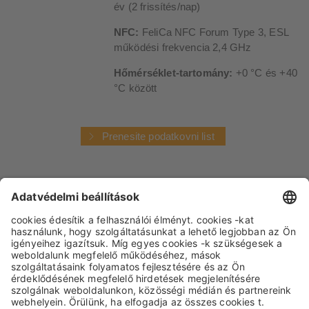
év (2 frissítés/nap)
NFC:
FeliCa NFC Forum Type 3, ESL
működési frekvencia 2,4 GHz
Hőmérséklet-tartomány:
+0 °C és +40
°C között
Prenesite podatkovni list